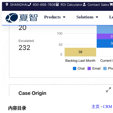
SHANGHAI
400-668-7808
ROI Calculator
Contact Sales
Products
Solutions
L
主页
›
CRM 
内容目录