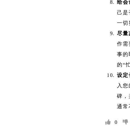
给会
己是
一切
尽量
作需
事的
的“
设定
入您
碑，
通常
0