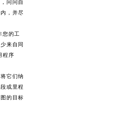
前，问问自
间内，并尽
非您的工
减少来自同
用程序
并将它们纳
阶段或里程
线图的目标