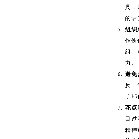
具，
的话
组织
作伙
组。
力。
避免
反，
子邮
花点
目过
精神