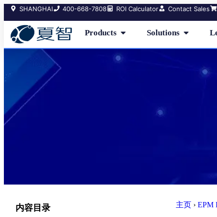
SHANGHAI
400-668-7808
ROI Calculator
Contact Sales
Products
Solutions
L
主页
›
EPM 
内容目录