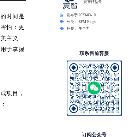
夏智精益云
发布于
2023-03-10
您的时间是
分类：
EPM Blogs
要害怕：更
标签：
生产力
完美主义
可用于掌握
联系售前客服
完成项目，
以：
订阅公众号