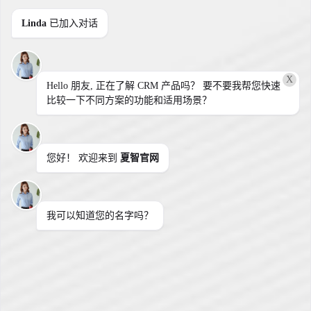
Linda
已加入对话
X
Hello 朋友, 正在了解 CRM 产品吗？ 要不要我帮您快速
比较一下不同方案的功能和适用场景？
跳出历史报表：用前瞻性业务洞察，驱
动未来增长
您好！ 欢迎来到
夏智官网
在全球化商业竞争愈发激烈的当下，绝大多数企业都陷入
我可以知道您的名字吗？
READ MORE »
2026年4月2日
没有评论