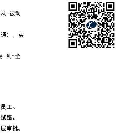
从“被动
互通），实
易”到“全
能员工。
许试错。
层层审批。