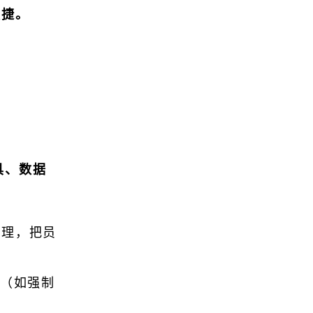
敏捷。
）
具、数据
管理，把员
（如强制