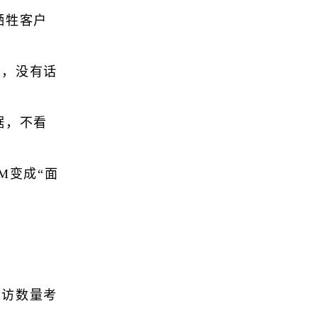
牺牲客户
权，没有话
据，不看
M变成“面
拜访数量考