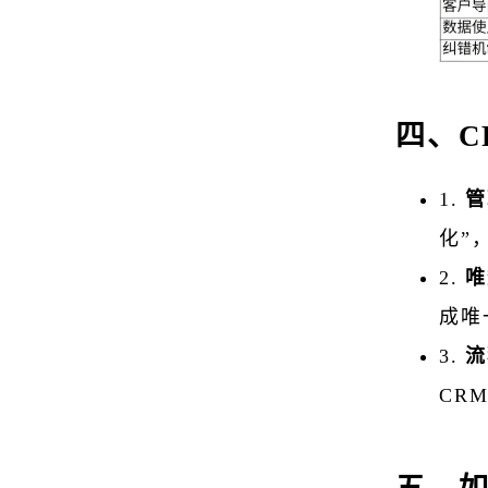
四、C
1.
管
化”
2.
唯
成唯
3.
流
CR