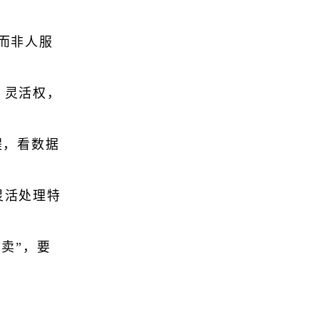
而非人服
、灵活权，
程，看数据
灵活处理特
买卖”，要