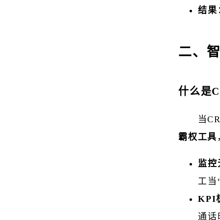
结果
二、智
什么是C
当C
霸权工具
监控
工当
KP
通话