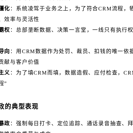
僵化
：系统凌驾于业务之上，为了符合CRM流程，
、效率与灵活性
霸权
：总部垄断数据、决策一言堂，一线只有执行
导向
：用CRM数据作为处罚、裁员、扣钱的唯一依
贡献与客户价值
主义
：为了填CRM而填，数据造假、应付检查，CR
程”
暴政的典型表现
暴政
：强制每日打卡、定位追踪、通话录音抽查、