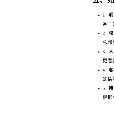
五、如
1.
明
务于
2.
权
总部
3.
人
更看
4.
客
殊情
5.
持
根据