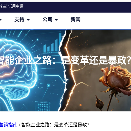
城
试用申请
支持
公司
新闻
智能企业之路：是变革还是暴政
M营销指南
›
智能企业之路：是变革还是暴政？