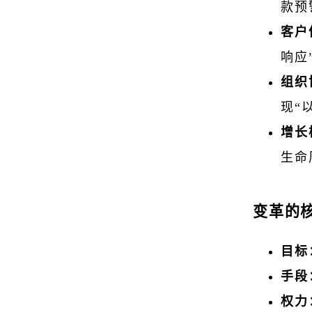
款预
客户
响应
组织
现“
增长
生命
变革的
目标
手段
权力