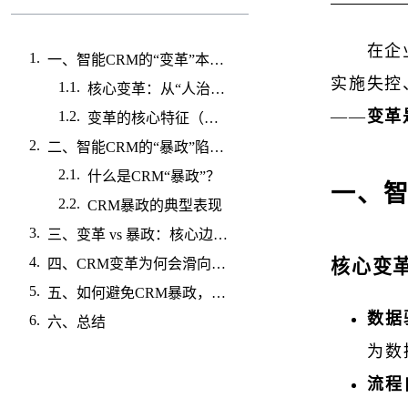
在企
一、智能CRM的“变革”本质（正向价值）
实施失控
核心变革：从“人治”到“数治”，从“经验”到“智能”
——
变革
变革的核心特征（正向）
二、智能CRM的“暴政”陷阱（负面异化）
什么是CRM“暴政”？
一、智
CRM暴政的典型表现
三、变革 vs 暴政：核心边界（一眼分清）
核心变革
四、CRM变革为何会滑向暴政？（三大陷阱）
五、如何避免CRM暴政，守住变革初心？
数据
六、总结
为数
流程