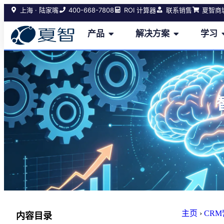
400-668-7808
上海 · 陆家嘴
ROI 计算器
联系销售
夏智商
产品
解决方案
学习
主页
›
CR
内容目录