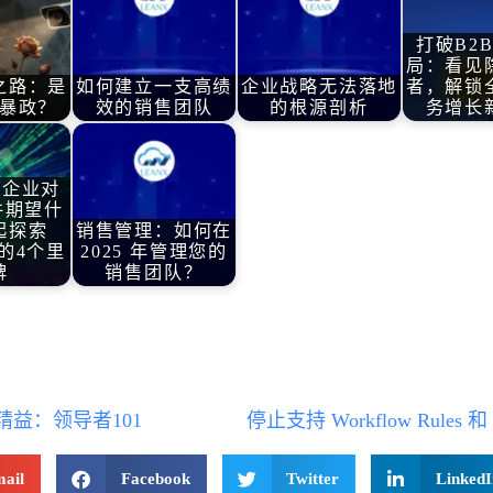
打破B2
局：看见
之路：是
如何建立一支高绩
企业战略无法落地
者，解锁
暴政？
效的销售团队
的根源剖析
务增长
 企业对
件期望什
起探索
销售管理：如何在
的4个里
2025 年管理您的
碑
销售团队？
精益：领导者101
ail
Facebook
Twitter
LinkedI