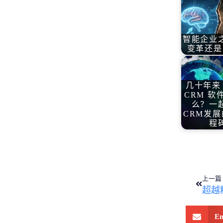
智能企业
变革还是
几十年来
CRM 软
么？一
CRM发展
程
上一篇
超越
Em