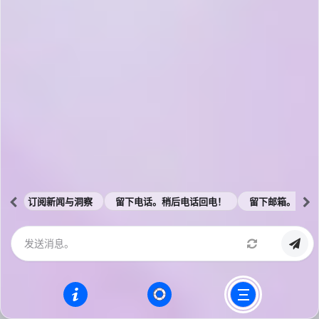
订阅新闻与洞察
留下电话。稍后电话回电！
留下邮箱。邮件
产品
博客
客服
首页