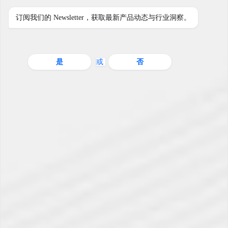
订阅我们的 Newsletter，获取最新产品动态与行业洞察。
服务生命周期管理 （SLM）
是
或
否
夏智科技
2024年2月22日
GLOSSARY