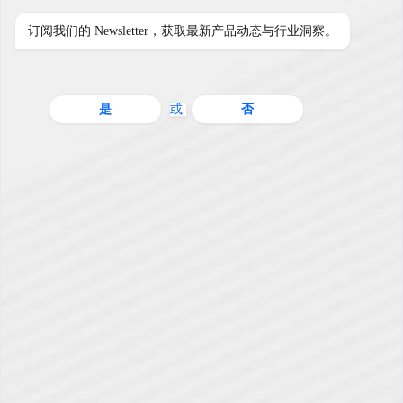
订阅我们的 Newsletter，获取最新产品动态与行业洞察。
全部类别
是
或
否
CRM Blogs
EPM Blogs
ESB集成指南
IT生产力指南
SCM供应链
产品发布
企业级智能
全球业务
Glossary
公司动态
案例故事
精益云知识库
行业洞察
专题 Tag: 商业智能