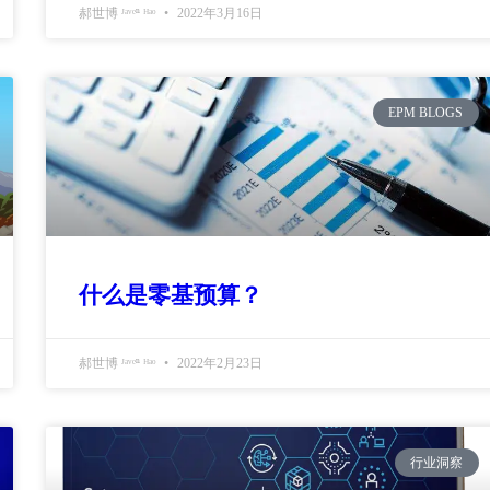
郝世博 ᴶᵃᵛᵉⁿ ᴴᵃᵒ
2022年3月16日
EPM BLOGS
什么是零基预算？
郝世博 ᴶᵃᵛᵉⁿ ᴴᵃᵒ
2022年2月23日
行业洞察