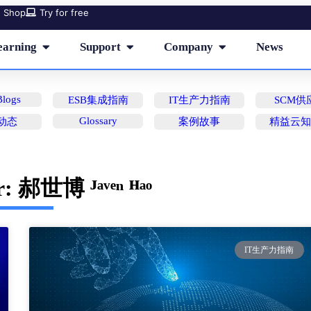
Shop
Try for free
earning
Support
Company
News
logs
ESB集成指南
IT生产力指南
SCM供
Glossary
动态
案例故事
精益云
r:
郝世博 ᴶᵃᵛᵉⁿ ᴴᵃᵒ
IT生产力指南