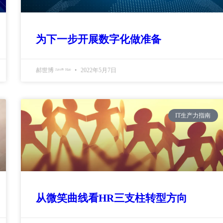
为下一步开展数字化做准备
郝世博 ᴶᵃᵛᵉⁿ ᴴᵃᵒ
2022年5月7日
IT生产力指南
从微笑曲线看HR三支柱转型方向