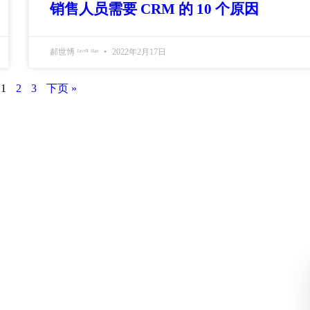
销售人员需要 CRM 的 10 个原因
郝世博 ᴶᵃᵛᵉⁿ ᴴᵃᵒ
2022年2月17日
1
2
3
下页 »