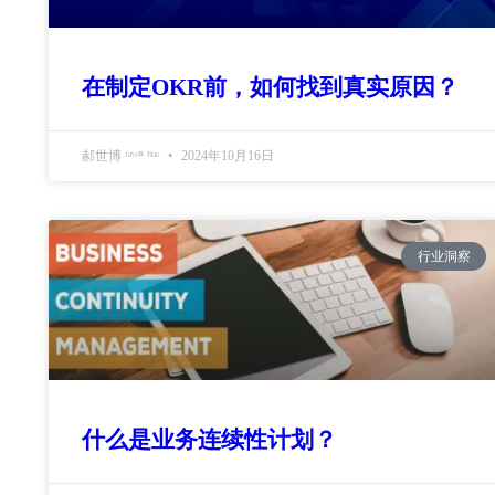
在制定OKR前，如何找到真实原因？
郝世博 ᴶᵃᵛᵉⁿ ᴴᵃᵒ
2024年10月16日
行业洞察
什么是业务连续性计划？