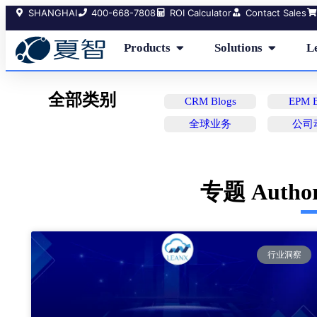
SHANGHAI
400-668-7808
ROI Calculator
Contact Sales
Products
Solutions
L
全部类别
CRM Blogs
EPM B
全球业务
公司
专题 Autho
行业洞察