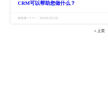
CRM可以帮助您做什么？
郝世博 ᴶᵃᵛᵉⁿ ᴴᵃᵒ
2022年2月23日
« 上页