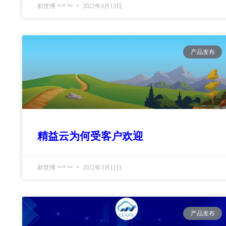
郝世博 ᴶᵃᵛᵉⁿ ᴴᵃᵒ
2022年4月13日
产品发布
精益云为何受客户欢迎
郝世博 ᴶᵃᵛᵉⁿ ᴴᵃᵒ
2022年3月11日
产品发布