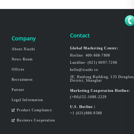
Contact
Company
Global Marketing Center:
About Xiazhi
Hotline: 400-668-7808
News Room
Landline: (021) 6097-7206
Offices
hello@xiazhi.co
3F, Haidong Building, 135 Dongfa
Recruitment
District, Shanghai
Partner
Marketing Cooperation Hotline:
(+86)152-1688-2229
Legal Information
U.S. Hotline：
Product Compliance
+1 (631)888-9588
Business Cooperation