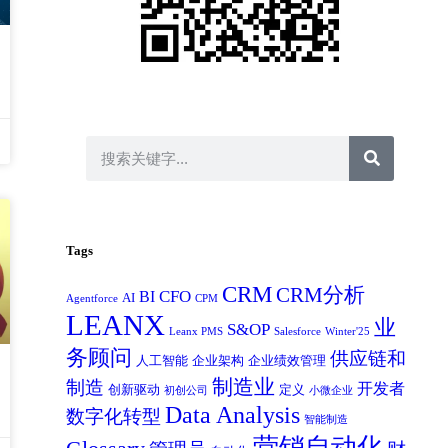
Tags
CRM
CRM分析
CFO
BI
AI
Agentforce
CPM
LEANX
业
S&OP
Leanx PMS
Salesforce
Winter'25
务顾问
供应链和
人工智能
企业架构
企业绩效管理
制造业
制造
开发者
创新驱动
定义
初创公司
小微企业
Data Analysis
数字化转型
智能制造
营销自动化