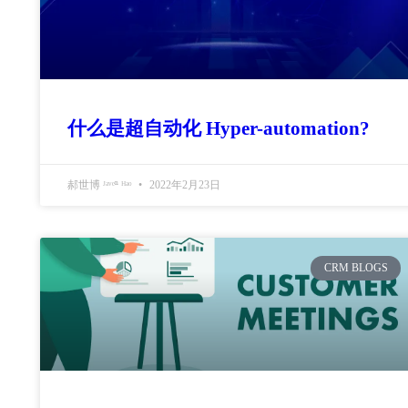
什么是超自动化 Hyper-automation?
郝世博 ᴶᵃᵛᵉⁿ ᴴᵃᵒ
2022年2月23日
CRM BLOGS