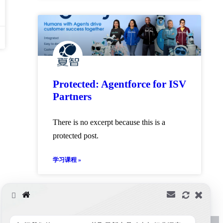
Protected: Agentforce for ISV
Partners
There is no excerpt because this is a
protected post.
学习课程 »