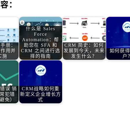
内容：
什么是 Sales
Force
Automation：帮
益手册：
助您在 SFA 和
CRM 简史：如何
M作用并
CRM 之间进行选
发展到今天，未来
如何获
实施
择的指南
发生什么？
户
售错误 销
CRM战略如何重
常犯错
新定义企业增长方
避免）
式