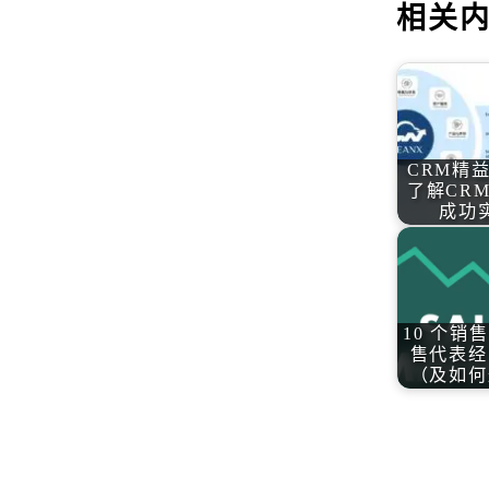
相关
CRM精
了解CR
成功
10 个销
售代表经
（及如何