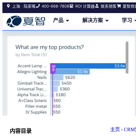
400-668-7808
上海 · 陆家嘴
ROI 计算器
联系销售
夏智商
产品
解决方案
学习
主页
›
CR
内容目录