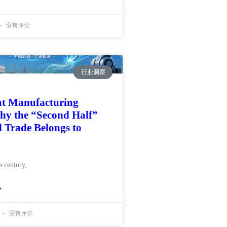
没有评论
行业洞察
at Manufacturing
hy the “Second Half”
l Trade Belongs to
a century,
»
没有评论