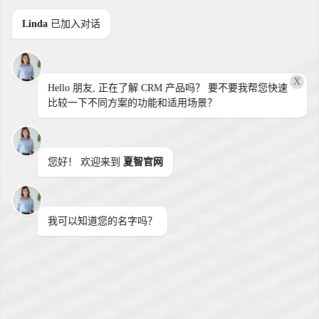
化、削减成本和应用控制的好方法。
Linda
已加入对话
但通常这种努力是不够的 – 重点需要转移到在
X
各种SG&A帐户范围内进行权衡。
Hello 朋友, 正在了解 CRM 产品吗？ 要不要我帮您快速
比较一下不同方案的功能和适用场景？
建立SG&A的最佳组合。
这项任务通常比设定总体支出目标要困难得
多。在大多数情况下，没有一个一刀切的模板
您好！ 欢迎来到
夏智官网
会保持不变。
FP&A团队需要不断测试和使用他们的SG&A组
我可以知道您的名字吗？
合，以优化其业务部门的结果。现代零基预算
是一个敏捷的过程。今天行之有效的方法需要
不断监测和审查，以备将来使用。这根本不是
设置它并离开它的情况。
建立注重成本的文化。