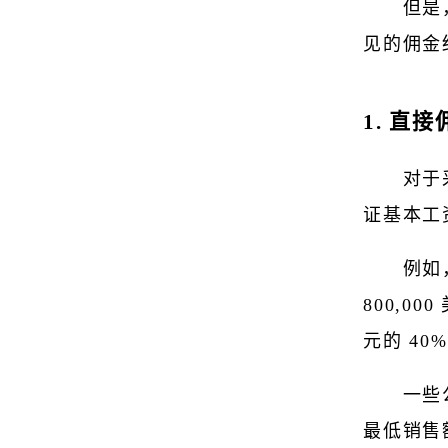
但是
见的佣金
1. 直接
对于
证基本工
例如
800,00
元的 40
一些
最低销售