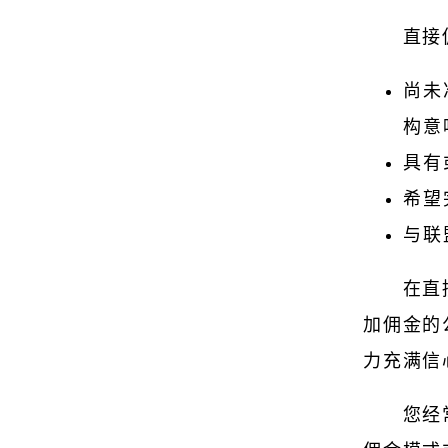
直接
尚未
构意
具有
希望
与联
在直
加佣金的
力充满信
您经