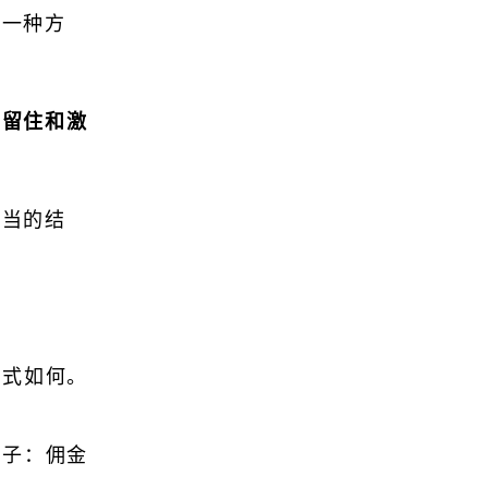
的一种方
、留住和激
适当的结
方式如何。
例子：佣金