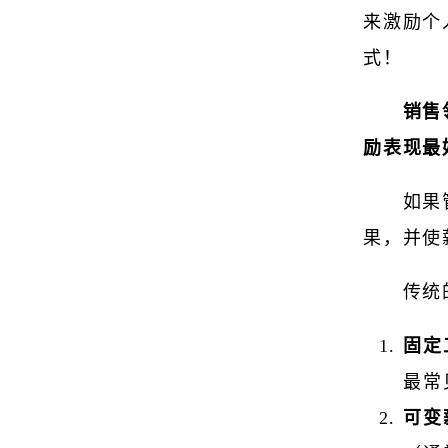
来激励个
式！
销售
励表现最
如果
果，并使
传统
固定
最常
可变