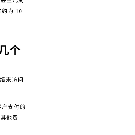
天甚至几周
约为 10
有几个
网络来访问
客户支付的
的其他费