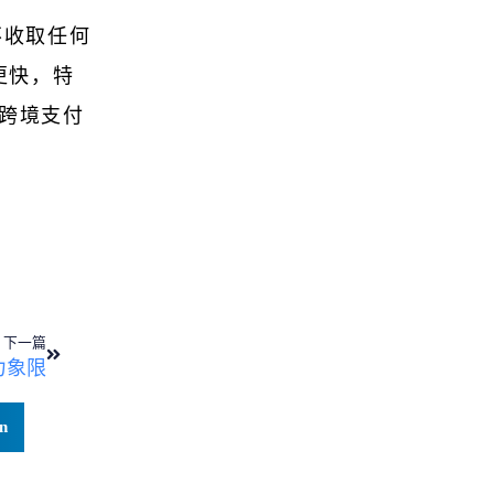
不收取任何
更快，特
的跨境支付
下一篇
力象限
n