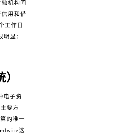
国金融机构间
子信用和借
个工作日
很明显：
统）
一种电子资
的主要方
清算的唯一
wire这