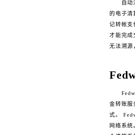
自动清
的电子清
记转帐支
才能完成
无法溯源
Fe
Fe
金转账服
式。 F
网络系统