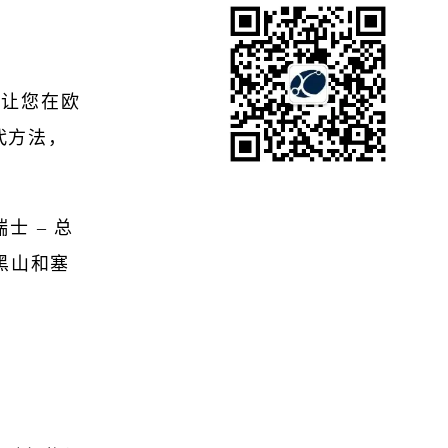
统，可让您在欧
代方法，
士 – 总
黑山和塞