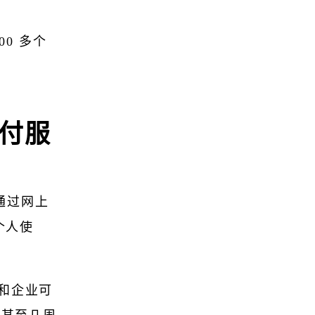
00 多个
。
速支付服
让您通过网上
个人使
者和企业可