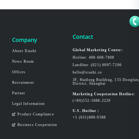
Contact
Company
Global Marketing Center:
About Xiazhi
Hotline: 400-668-7808
News Room
Landline: (021) 6097-7206
Offices
hello@xiazhi.co
3F, Haidong Building, 135 Dongfa
Recruitment
District, Shanghai
Partner
Marketing Cooperation Hotline:
(+86)152-1688-2229
Legal Information
U.S. Hotline：
Product Compliance
+1 (631)888-9588
Business Cooperation