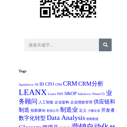
Tags
CRM
CRM分析
CFO
BI
AI
Agentforce
CPM
LEANX
业
S&OP
Leanx PMS
Salesforce
Winter'25
务顾问
供应链和
人工智能
企业架构
企业绩效管理
制造业
制造
开发者
创新驱动
定义
初创公司
小微企业
Data Analysis
数字化转型
智能制造
营销自动化