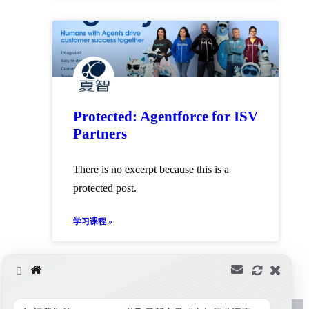
Protected: Agentforce for ISV
Partners
There is no excerpt because this is a
protected post.
学习课程 »