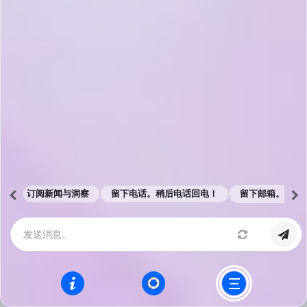
优势
简单易行
：通过观察竞争对手的价格，企业可
以快速制定价格策略。
保持市场竞争力
：确保产品价格在市场上具有
竞争力，不至于被淘汰。
劣势
忽视成本和需求
：过于关注竞争对手价格，可
订阅新闻与洞察
留下电话。稍后电话回电！
留下邮箱。邮件
能忽视自身成本和市场需求。
价格战风险
：如果竞争对手降价，企业可能被
迫跟随，导致价格战。
Products
Blogs
客服
首页
适用场景