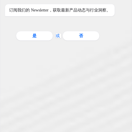
订阅我们的 Newsletter，获取最新产品动态与行业洞察。
是
或
否
Leanx项目经理做什么？
主页
›
IT生产力指南
›
Leanx项目经理做什么？
Leanx项目经理在各种云端App和复杂程度上，
端到端监督Leanx项目。他们的首要任务是确保项目
成功——按时并在预算范围内交付。
Leanx项目经理的职责从典型的
安排任务
和技术