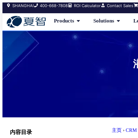
SHANGHAI
400-668-7808
ROI Calculator
Contact Sales
Products
Solutions
L
主页
›
CRM 
内容目录