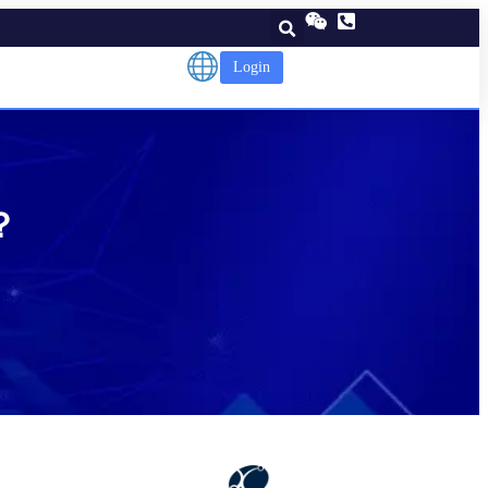
Login
？