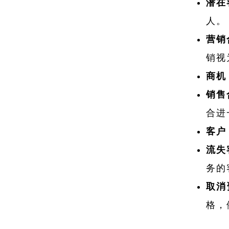
潜在客
人。
营销
销视
商机（
销售合
合进
客户（
流失客
务的
取消资
格，