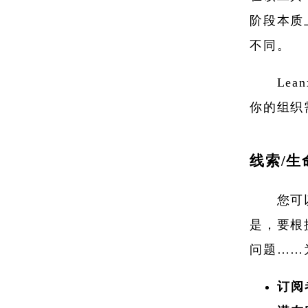
阶段本质
不同。
Le
你的组织
线索/
您可
是，要根
问题……
订阅者