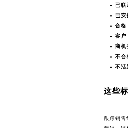
已联系
已安排
合格（
客户（
商机丢
不合格
不活跃
这些
跟踪销售