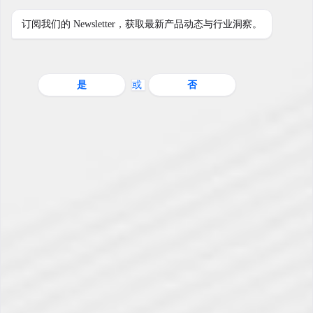
订阅我们的 Newsletter，获取最新产品动态与行业洞察。
是
或
否
5个报告和仪表板技巧，构建
业务所需的数据分析
主页
›
CRM Blogs
›
5个报告和仪表板技巧，构建业务所需的
数据分析
从担任顾问到成为最终用户，报告通常是我工作
过的企业中各级管理人员的主要话题。公司使用
Leanx 的主要因素之一是能够最大程度地
了解团队的