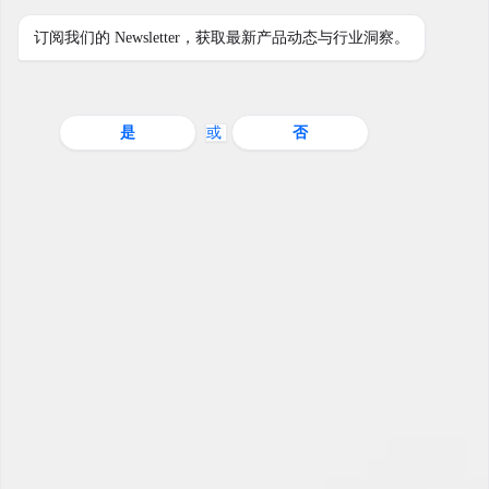
订阅我们的 Newsletter，获取最新产品动态与行业洞察。
是
或
否
平台版本发布Winter’25 — 3.
面向开发者的更新内容
主页
›
产品发布
›
平台版本发布Winter’25 — 3.面向开发者的
更新内容
在实时预览 （beta） 中快速开发
Lightning Web 组件