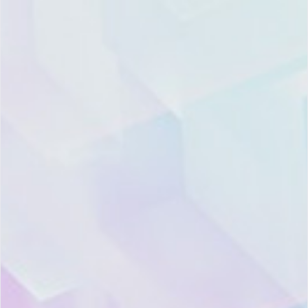
Product
Resource
Company
Contact
Pricing
Blog
About
Global Marketing
Xiazhi
Center:
Features
CRM
Hotline: 400-668-
Topic
News
7808
Trust
Room
Landline: (021)
and
Xiazhi
6097-7206
Security
Academy
Offices
hello@xiazhi.co
Support
Support
Recruitment
3F, Haidong
Building, 135
Dongfang Road,
WeChat
WeChat
Integration
Partner
Partner
Pudong New
District, Shanghai
Account
Channel
Support
Services
Legal