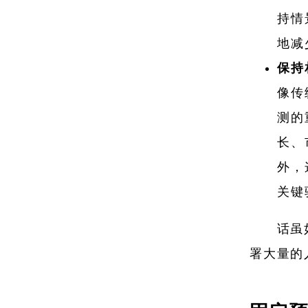
持情
地减
保持
像传
测的
长、
外，
关键
话虽
署大量的