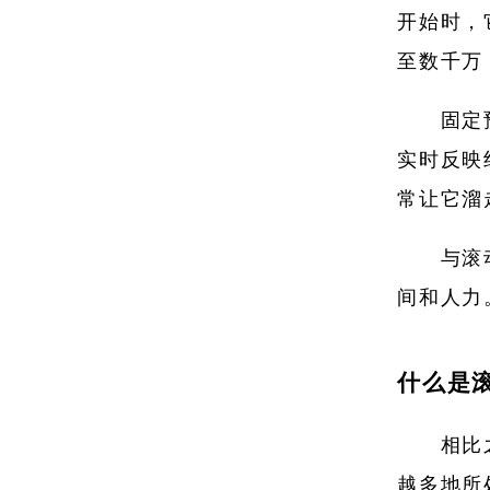
开始时，
至数千万
固定
实时反映
常让它溜
与滚
间和人力
什么是
相比
越多地所