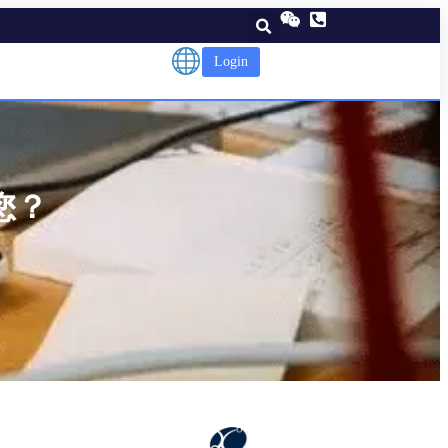
Login
您？