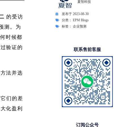
夏智科技
发布于
2023-08-30
二
的受访
分类：
EPM Blogs
预测。为
标签：
企业预测
任何时候都
经过验证的
联系售前客服
格方法并选
 它们的差
最大化盈利
订阅公众号