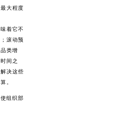
并最大程度
意味着它不
据；滚动预
如品类增
和时间之
先解决这些
预算。
迫使组织部