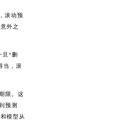
，滚动预
的意外之
一旦“删
得当，滚
测期限。这
加到预测
求和模型从