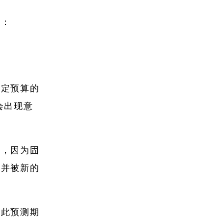
写：
固定预算的
会出现意
法，因为固
弃并被新的
在此预测期