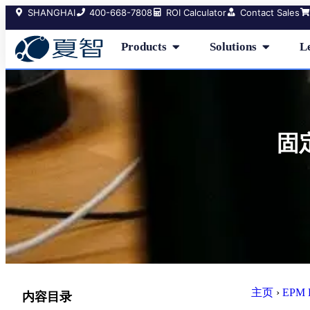
SHANGHAI
400-668-7808
ROI Calculator
Contact Sales
Products
Solutions
L
固
主页
›
EPM 
内容目录