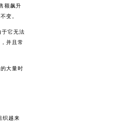
销售额飙升
持不变。
由于它无法
的，并且常
入的大量时
组织越来