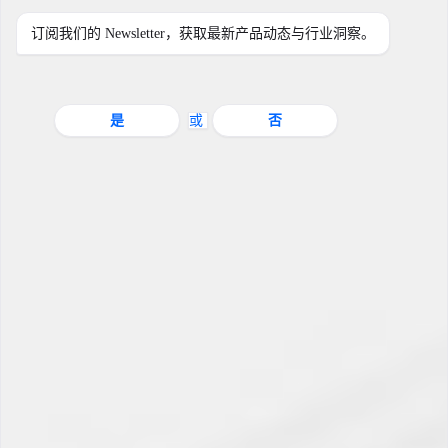
订阅我们的 Newsletter，获取最新产品动态与行业洞察。
是
或
否
致决策者：将您的CRM从记
录系统升级为增长引擎
主页
›
CRM营销指南
›
致决策者：将您的CRM从记录系统升
级为增长引擎
终结部门壁垒：基于Leanx的智能S&OP方案，
实现全链路协同增长