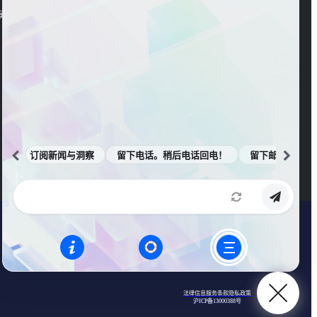
官方公众号
海东大楼3楼
官方视频号
订阅新闻与洞察
留下电话。稍后电话回电！
留下邮箱。邮件
法律信息
服务条款
隐私政策
沪ICP备13000388号