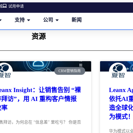
城
试用申请
支持
公司
新闻
资源
CRM营销指南
eanx Insight：让销售告别 “裸
Leanx
奔拜访”，用 AI 重构客户情报
依托AI
效率
造全球
为模式
售拜访，为何总在 “信息差” 里吃亏？ 你是否
华为模式以