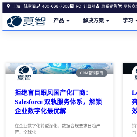
400-668-7808
上海 · 陆家嘴
ROI 计算器
联系销售
夏智商
产品
解决方案
学习
CRM营销指南
拒绝盲目跟风国产化厂商：
L
Salesforce 双轨服务体系，解锁
企业数字化最优解
在企业数字化转型深化、数据合规要求日趋严
销
苛、全球化
也