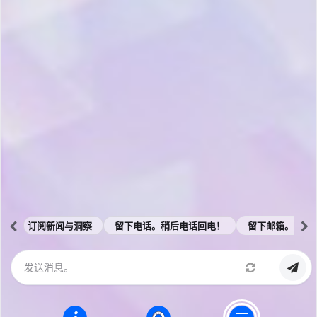
法律信
伙
号
号
息
产品集
伴
成服务
支
产
持
品
产品实
合
施服务
架构师 /
规
Architect
移动
认
端
Find
证
App
My
商
下载
Instance
务
Chatter
Ask
合
下载
Agentforce
作
订阅新闻与洞察
留下电话。稍后电话回电！
留下邮箱。邮件