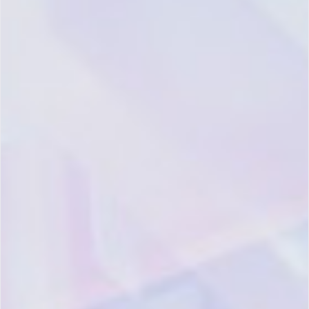
产
资
公
联系方式
品
源
司
总部/全球营销中心：
方
官方博
关于我
热线：400-668-7808
案
客
们
座机：(021) 6097-
7206
CRM
新闻室
产品版
邮箱：
指南
本定价
hello@xiazhi.co
联络中
地址：上海市浦东新
夏智学
心
产品平
区东方路135号海东大
楼3楼
院
台特性
岗位招
市场合作/举报投诉热
客
聘
信任与
线：
户
安全
(+86)152-1688-2229
合作伙
支
伴
产品支
U.S. Hotline：
官方
官方
持
+1 (631)888-9588
持服务
公众
视频