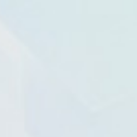
[信息图] 2023 年首
是时候用“精益云
席财务官面临的 5 大
LEANX”软件取代
问题
Excel了！
上一篇
下一篇
平台版本发布Winter’25 — 4.其他重点的更新内容
向 Salesforce 学习“伙伴优先”的销售开发体系
Email
Facebook
Twitter
LinkedIn