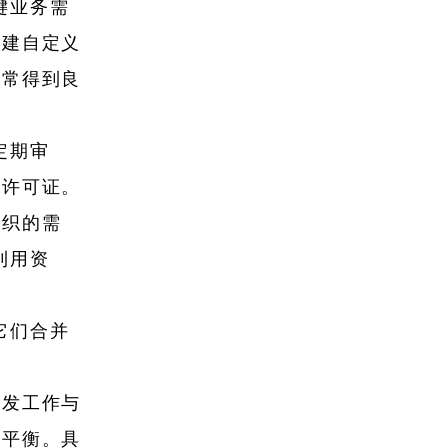
键业务需
构建自定义
通常得到良
定期审
方许可证。
组织的需
利用资
将它们合并
开发工作与
得平衡。具