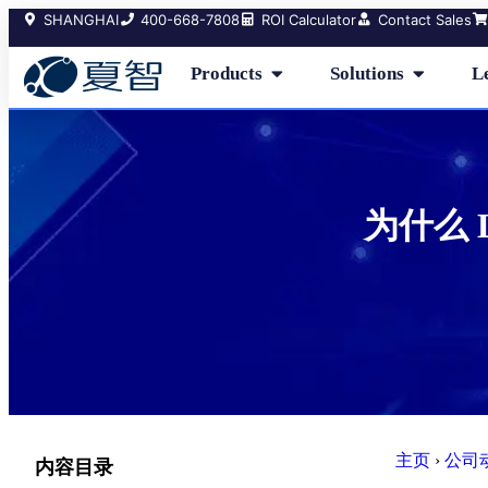
SHANGHAI
400-668-7808
ROI Calculator
Contact Sales
Products
Solutions
L
为什么 
主页
›
公司
内容目录