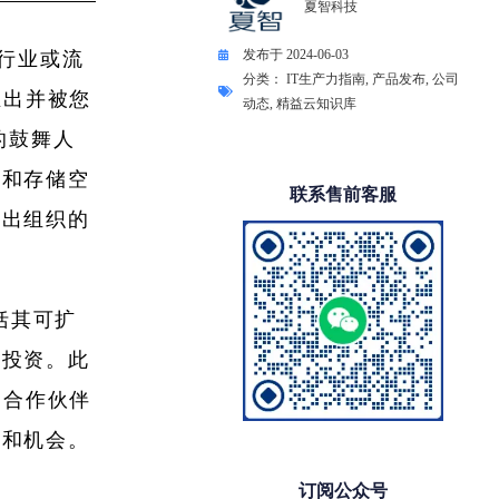
夏智科技
发布于
2024-06-03
何行业或流
分类：
IT生产力指南
,
产品发布
,
公司
推出并被您
动态
,
精益云知识库
的鼓舞人
认和存储空
联系售前客服
超出组织的
括其可扩
得投资。此
和合作伙伴
作和机会。
订阅公众号