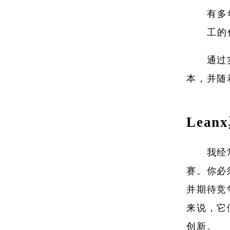
有多
工的
通过
本，并随
Lea
我经
赛。你必
并期待竞
来说，它
创新。