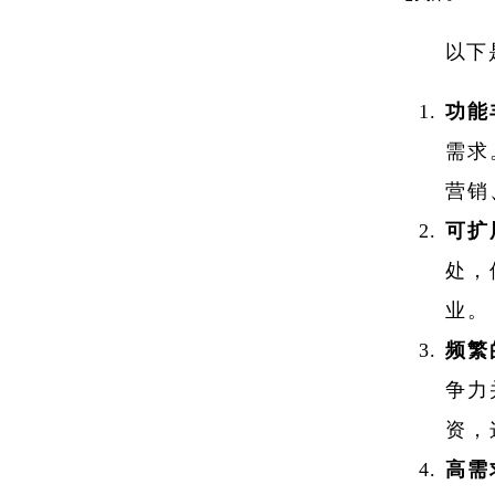
以下
功能
需求
营销
可扩
处，
业。
频繁
争力
资，
高需