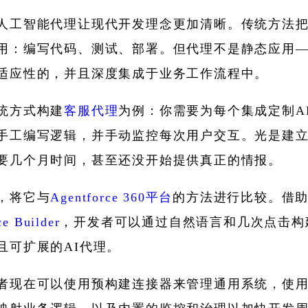
人工智能代理让现代开发理念更加清晰。传统方法把
用：编写代码、测试、部署。但代理不是静态应用
适应性的，并且深度集成于业务工作流程中。
统方式构建
客服代理
为例：你需要为每个集成定制A
手工编写逻辑，并手动监控每次用户交互。光是建
要几个月时间，甚至还没开始提供真正的情报。
，将它与
Agentforce 360平台
的方法进行比较。借
ce Builder
，开发者可以通过自然语言和几次点击构
且可扩展的AI代理。
者现在可以使用预构建连接器来管理通用系统，使