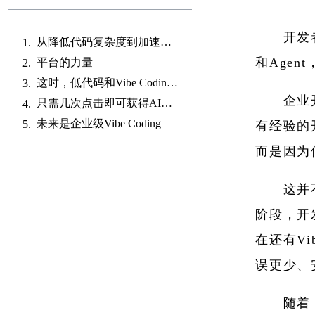
开发
从降低代码复杂度到加速开发效率
和Age
平台的力量
这时，低代码和Vibe Coding就出现了
企业
只需几次点击即可获得AI代理
未来是企业级Vibe Coding
有经验的
而是因为
这并
阶段，开
在还有Vi
误更少、
随