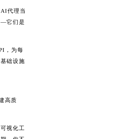
AI代理当
——它们是
PI，为每
立基础设施
助
建高质
用可视化工