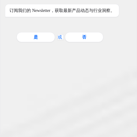
订阅我们的 Newsletter，获取最新产品动态与行业洞察。
是
或
否
CRM、DMP、CDP，一篇全
懂
主页
›
ESB集成指南
›
CRM、DMP、CDP，一篇全懂
您
必须拥有良好的消费者数
据，以推动成功的营销活动、精
确的分析和准确的报告，这是营