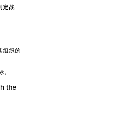
制定战
其组织的
标。