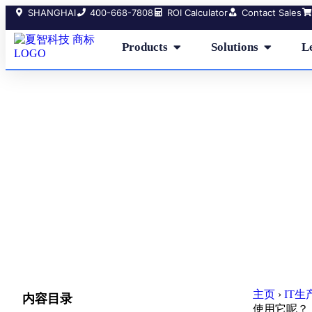
SHANGHAI
400-668-7808
ROI Calculator
Contact Sales
Products
Solutions
L
73%
主页
›
IT
内容目录
使用它呢？