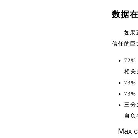
数据
如果
信任的巨
72
相关
73
73
三分
自负