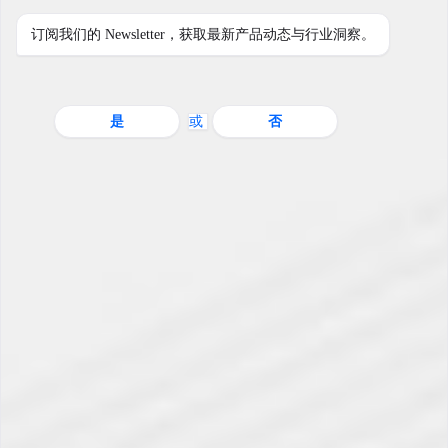
订阅我们的 Newsletter，获取最新产品动态与行业洞察。
是
或
否
赢得每次谈判必需的 1 件事
主页
›
CRM Blogs
›
赢得每次谈判必需的 1 件事
关于如何谈判的书籍有数百本。你可
以花一年时间阅读所有这些内容，成为一
名伟大的谈判者。或者你可以做一件事，
让你在每次谈判中占上风：愿意走开。