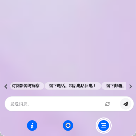
资格认证？
您是否需要更多或更好的资源来成功完成每个
步骤？
当您对销售流程中的问题领域有了更好的认识
后，您就可以提请销售运营主管注意这些问题。与往
常一样，请提供证据来支持您的结论，并提出潜在的
变革建议，以解决您发现的问题。
5. 要求更新授权。
订阅新闻与洞察
留下电话。稍后电话回电！
留下邮箱。邮件
虽然支持计划的维护是销售运营领导者的职责，
但代表们可以随时要求经理提供额外或更新的支持，
尤其是在一年两次的销售流程审查之后。应在培训材
料中更新这些变化，并将这些变化传达给整个团队。
Products
Blogs
客服
首页
您的培训越是与时俱进，您的销售工作就越轻松，也