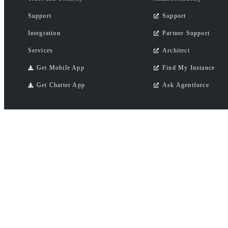
Support
Support
Integration
Partner Support
Services
Architect
Get Mobile App
Find My Instance
Get Chatter App
Ask Agentforce
© 2015-2026 夏智科技有限公司
All ri
All other trademarks cited herein are the