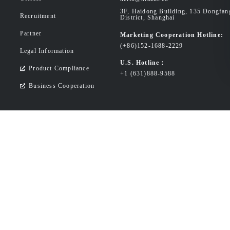
3F, Haidong Building, 135 Dongfa
Recruitment
District, Shanghai
Partner
Marketing Cooperation Hotline:
(+86)152-1688-2229
Legal Information
U.S. Hotline：
Product Compliance
+1 (631)888-9588
Business Cooperation
ghts reserved
.
 property of their respective owners.