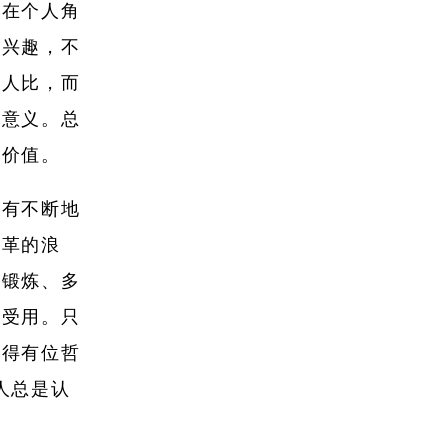
站在个人角
起兴趣，不
别人比，而
有意义。总
人价值。
只有不断地
改革的浪
多锻炼、多
身受用。只
记得有位哲
人总是认