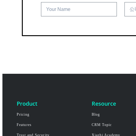
Product
Resource
Pricing
Blog
Features
CRM Topic
Trust and Security
Xiazhi Academy