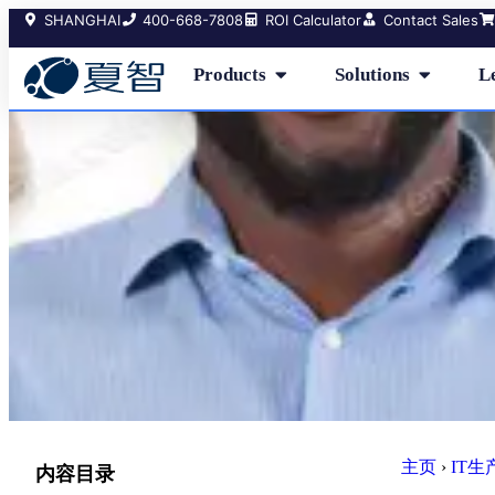
SHANGHAI
400-668-7808
ROI Calculator
Contact Sales
Products
Solutions
L
主页
›
IT
内容目录