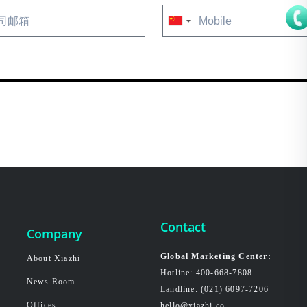
China
+86
Contact
Company
Global Marketing Center:
About Xiazhi
Hotline: 400-668-7808
News Room
Landline: (021) 6097-7206
Offices
hello@xiazhi.co