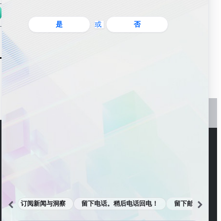
提交
是
或
否
订阅新闻与洞察
留下电话。稍后电话回电！
留下邮箱。邮件