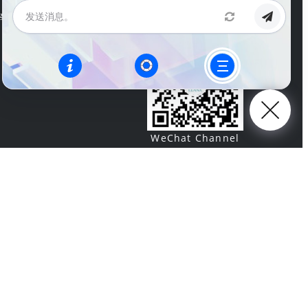
WeChat Account
ng Road, Pudong New
WeChat Channel
Legal Information
Terms of Use
Privacy Policy
SH ICP 13000388