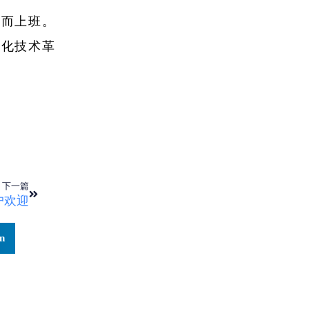
班而上班。
代化技术革
下一篇
户欢迎
n