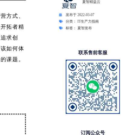
夏智精益云
发布于
2022-03-07
经营方式、
分类：
IT生产力指南
着开拓者精
标签：
夏智发布
地追求创
应该如何体
联系售前客服
决的课题。
订阅公众号