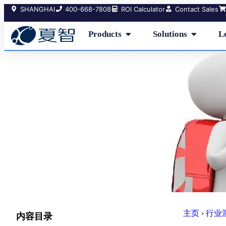
SHANGHAI
400-668-7808
ROI Calculator
Contact Sales
Products
Solutions
L
主页
›
行业
内容目录