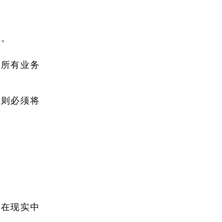
好。
置所有业务
，则必须将
长在现实中