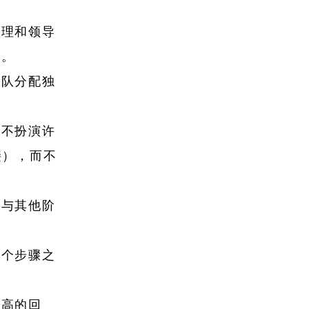
管理和领导
作。
团队分配独
得不扮演许
接），而不
骤与其他阶
各个步骤之
更高的回