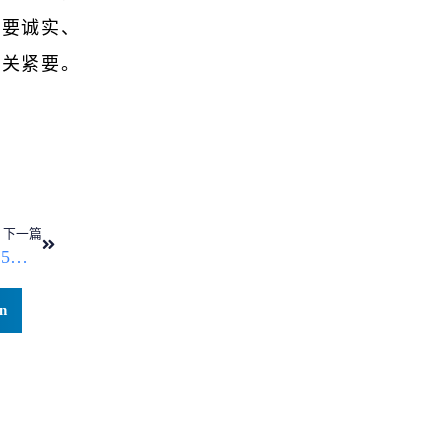
需要诚实、
无关紧要。
下一篇
夏智年度财务报告快讯：2025年业务增长突破60.8%，全球化与数字化战略成效显著
n