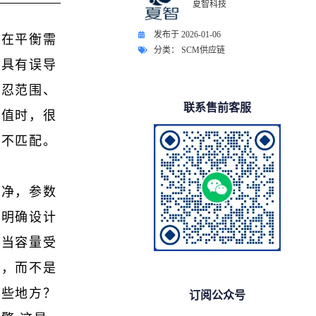
夏智科技
发布于
2026-01-06
旨在平衡需
分类：
SCM供应链
也具有误导
容忍范围、
联系售前客服
价值时，很
式不匹配。
干净，参数
划明确设计
。当容量受
长，而不是
哪些地方？
订阅公众号