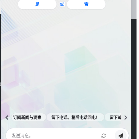
是
或
否
官方公众号
海东大楼3楼
订阅新闻与洞察
留下电话。稍后电话回电！
留下邮箱。邮件