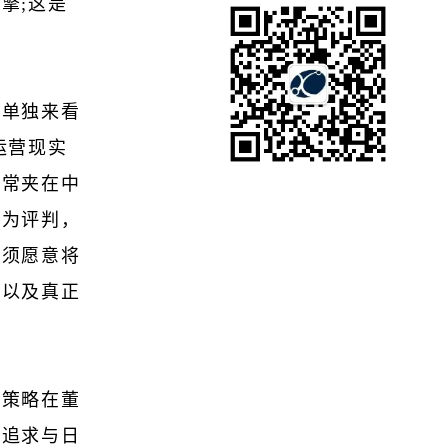
擎;这是
测单独来看
运营现实
常常夹在中
度为评判，
必须愿意将
性以及真正
链策略在董
的追求与日