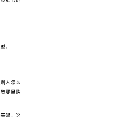
方案细节的
类型。
或别人怎么
从您那里购
。
徒基础。这