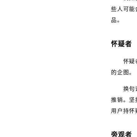
些人可能
品。
怀疑者
怀疑
的企图。
换句
推销。坚
用户持怀
旁观者