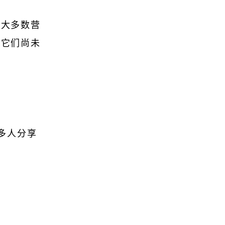
于大多数营
为它们尚未
多人分享
。