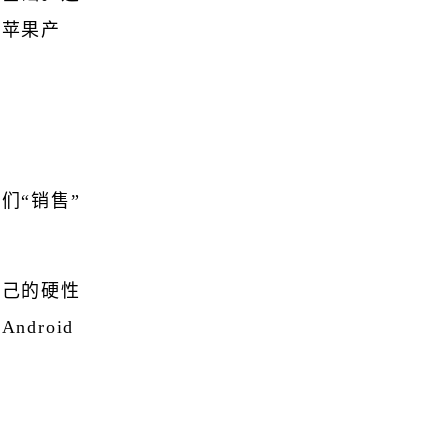
买苹果产
们“销售”
自己的硬性
droid