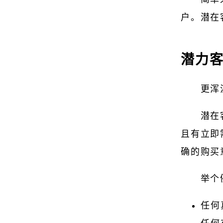
户。潜在
潜力
更浑
潜在
且有立即
确的购买
举个
任何