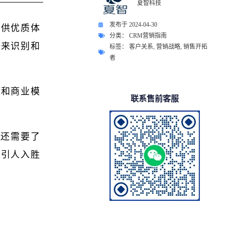
夏智科技
发布于
2024-04-30
提供优质体
分类：
CRM营销指南
略来识别和
标签：
客户关系
,
营销战略
,
销售开拓
者
织和商业模
联系售前客服
，还需要了
的引人入胜