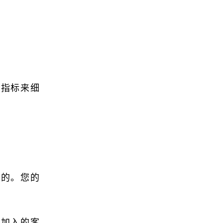
究指标来细
同的。您的
户加入的客