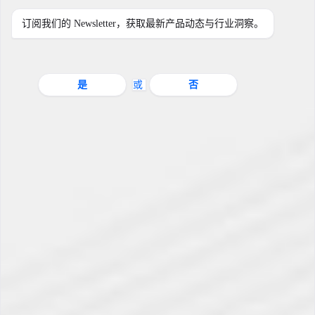
订阅我们的 Newsletter，获取最新产品动态与行业洞察。
是
或
否
使用 Salesforce 身份验证器
应用程序的双因素/多重身份
验证
主页
›
IT生产力指南
›
使用 Salesforce 身份验证器应用程序的
双因素/多重身份验证