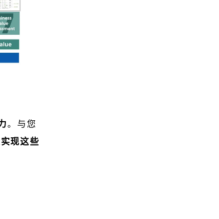
力
。与您
来实现这些