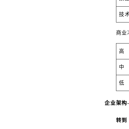
技
商业
高
中
低
企业架构
转