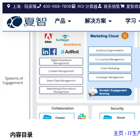
400-668-7808
上海 · 陆家嘴
ROI 计算器
联系销售
夏智商
产品
解决方案
学习
主页
›
IT
内容目录