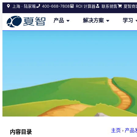
400-668-7808
上海 · 陆家嘴
ROI 计算器
联系销售
夏智商
产品
解决方案
学习
主页
›
产品
内容目录