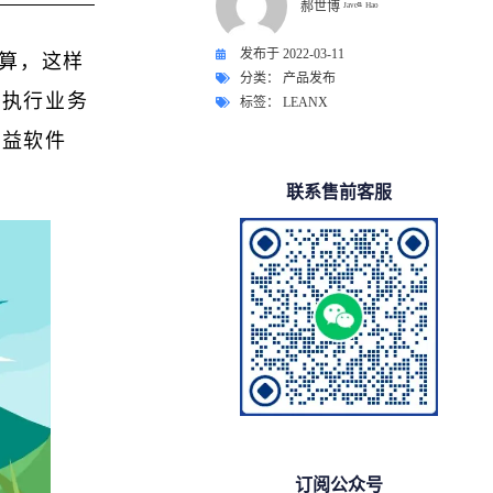
郝世博 ᴶᵃᵛᵉⁿ ᴴᵃᵒ
发布于
2022-03-11
预算，这样
分类：
产品发布
动执行业务
标签：
LEANX
效益软件
联系售前客服
订阅公众号