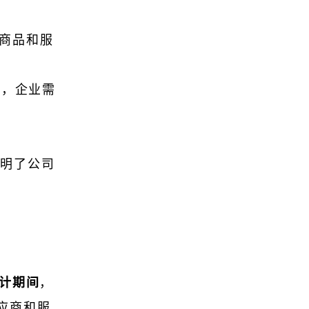
的商品和服
而，企业需
说明了公司
计期间
，
应商和服