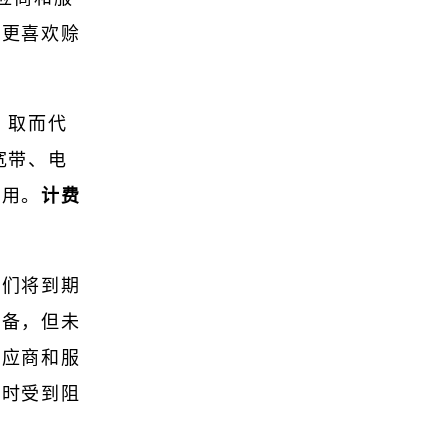
而更喜欢赊
。取而代
宽带、电
费用。
计费
他们将到期
储备，但未
供应商和服
同时受到阻