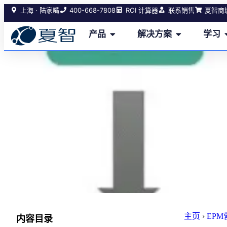
400-668-7808
上海 · 陆家嘴
ROI 计算器
联系销售
夏智商
产品
解决方案
学习
应付
主页
›
EP
内容目录