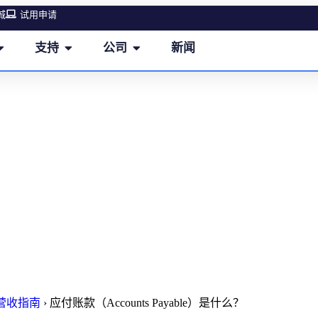
城
试用申请
支持
公司
新闻
账款（Accounts Payable）是
M营收指南
›
应付账款（Accounts Payable）是什么？