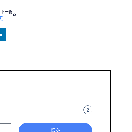
下一篇
潜在客户说他们很快就会购买？问这个问题！
n
2
提交