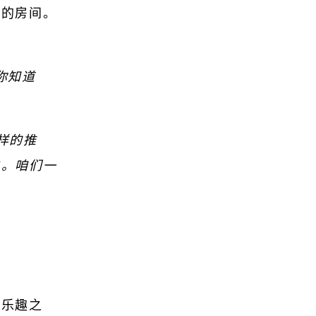
上的房间。
你知道
样的推
白。咱们一
些乐趣之