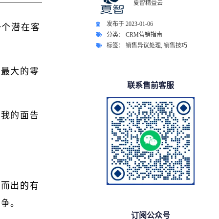
夏智精益云
发布于
2023-01-06
一个潜在客
分类：
CRM营销指南
标签：
销售异议处理
,
销售技巧
洲最大的零
联系售前客服
着我的面告
颖而出的有
竞争。
订阅公众号