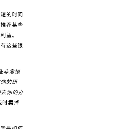
很短的时间
构推荐某些
的利益。
所有这些银
些非常惊
做你的研
便去你的办
我时
卖
掉
，我是如何