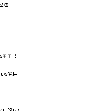
控逾
0%用于节
30%深耕
）的1/3