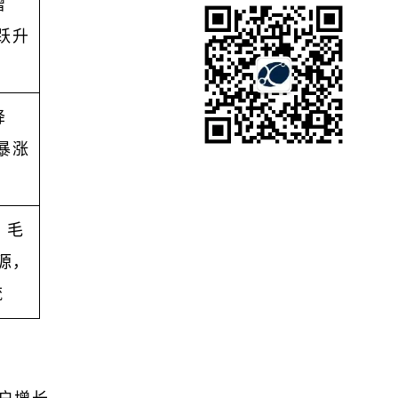
增
跃升
降
暴涨
：毛
源，
流