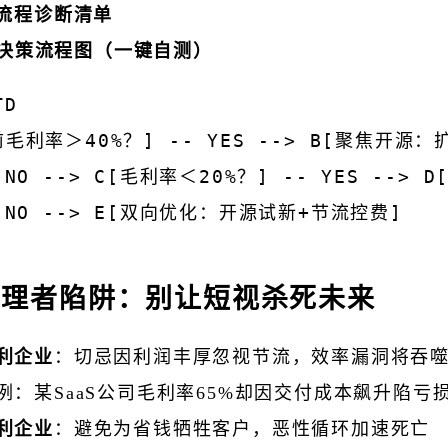
C流程诊断清单
决策流程图（一键自测）
D  

前毛利率＞40%？] -- YES --> B[聚焦开源：
- NO --> C[毛利率＜20%？] -- YES -->
- NO --> E[双向优化：开源试新+节流控费]  
管理者陷阱：别让短视杀死未来
利企业
：切忌因利润丰厚忽视节流，效率漏洞将吞
例：某SaaS公司毛利率65%却因交付成本飙升陷亏
利企业
：避免为省钱牺牲客户，恶性循环加速死亡