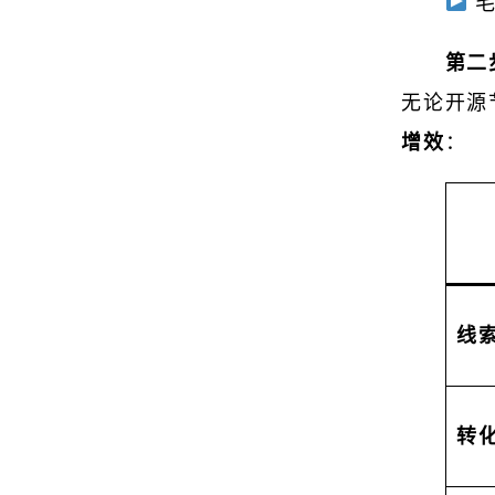
毛
第二
无论开源
增效
：
线
转