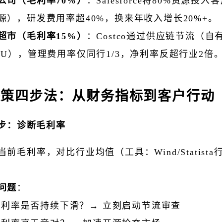
公司（毛利率70%）
：Salesforce将80%资源投入
源），研发费用率超40%，换来年收入增长20%+。
超市（毛利率15%）
：Costco通过供应链节流（自
KU），管理费用率仅同行1/3，净利率反超行业2倍
决策四步法：从财务指标到客户行动
步：诊断毛利率
当前毛利率，对比行业均值（工具：Wind/Statista
问题
：
利率是否持续下滑？→ 立刻启动节流审查