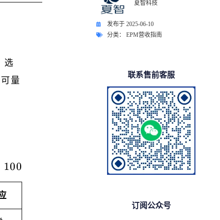
夏智科技
发布于
2025-06-10
分类：
EPM营收指南
。
选
联系售前客服
套可量
营业成本）/ 营业收入 × 100%
×
100
应
订阅公众号