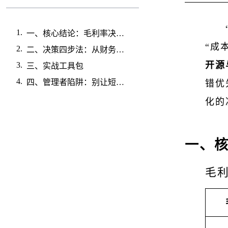
一、核心结论：毛利率决定优先级
“成
二、决策四步法：从财务指标到客户行动
开源
三、实战工具包
四、管理者陷阱：别让短视杀死未来
错优
化的
一、
毛