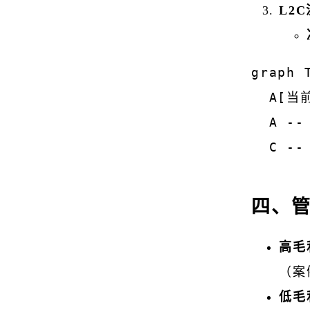
L2
graph T
  A[当
  A -
  C -
四、
高毛
（案
低毛