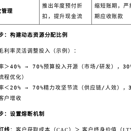
推出年度预付折
缩短账期，严
款管理
扣，提升现金流
期应收账款
步：构建动态资源分配比例
毛利率灵活调整投入（示例）：
率＞40% → 70%预算投入开源（市场/研发），3
流程优化）
率＜20% → 70%精力攻坚节流（供应链/人效），
客户增收
步：设置熔断机制
红线
：客户获取成本（CAC）＞ 客户终身价值（LTV