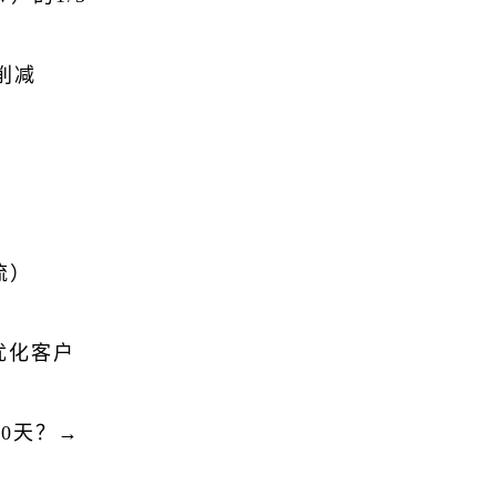
削减
流）
优化客户
0天？→