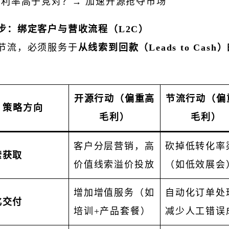
利率高于竞对？→ 加速开源抢夺市场
步：绑定客户与营收流程（L2C）
节流，必须服务于
从线索到回款（Leads to Cas
开源行动（偏重高
节流行动（偏
策略方向
毛利）
毛利）
客户分层营销，高
砍掉低转化率
索获取
价值线索溢价投放
（如低效展会
增加增值服务（如
自动化订单处
化交付
培训+产品套餐）
减少人工错误