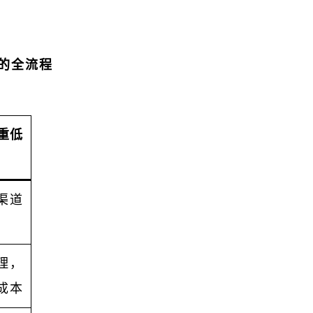
h）的全流程
重低
渠道
）
理，
成本