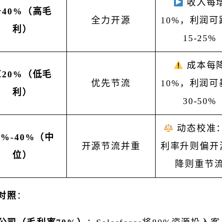
收入每
＞40%（高毛
全力开源
10%，利润可
利）
15-25%
成本每
＜20%（低毛
优先节流
10%，利润可
利）
30-50%
动态校准
0%-40%（中
开源节流并重
利率升则偏开
位）
降则重节
对照
：