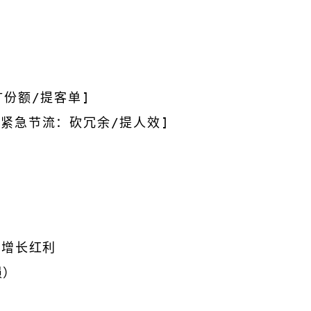
扩份额/提客单]  

 D[紧急节流：砍冗余/提人效]  

噬增长红利
损）