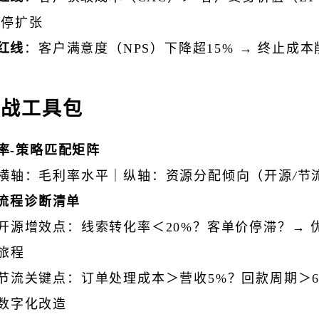
暂停扩张
红线
：客户满意度（NPS）下降超15% → 终止成本
实战工具包
率-策略匹配矩阵
横轴：毛利率水平｜纵轴：资源分配倾向（开源
/
节
C流程诊断清单
开源增效点：线索转化率＜20%？客单价停滞？→ 
旅程
节流关键点：订单处理成本＞营收5%？回款周期＞6
数字化改造