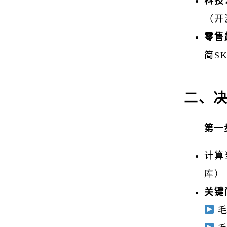
科技
（开
零售
简S
二、
第一
计算
库）
关键
毛