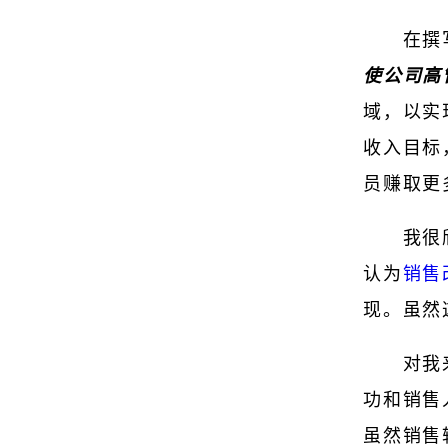
在撰
使公司高
域，以实
收入目标
员赚取更
我很
认为
销售
现。虽然
对我
功和销售
虽然销售