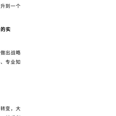
提升到一个
面的实
内做出战略
源、专业知
种转变，大