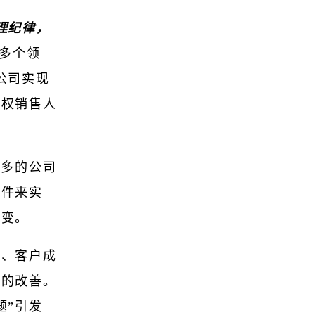
理纪律，
的多个领
公司实现
授权销售人
太多的公司
软件来实
转变。
润、客户成
续的改善。
题”引发