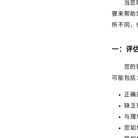
当您
骤来帮助
所不同，
一：评
您的
可能包括
正确
缺乏
与理
您如