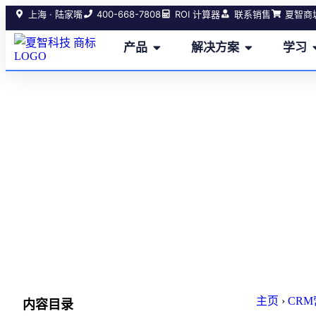
400-668-7808
上海 · 陆家嘴
ROI 计算器
联系销售
夏智商
产品
解决方案
学习
主页
›
CR
内容目录