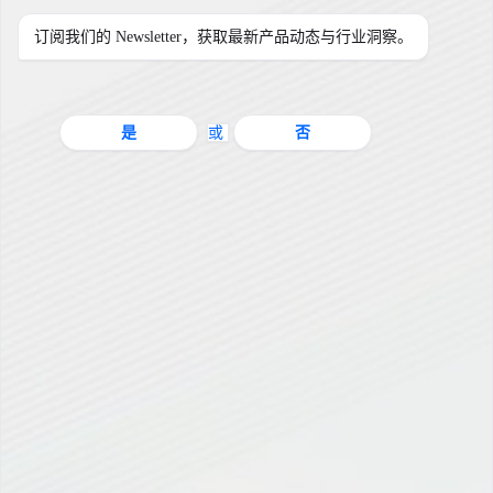
Xiazhi
订阅我们的 Newsletter，获取最新产品动态与行业洞察。
Academy
是
或
否
发表回复
您的电子邮箱地址不会被公开。
必填项已用
*
标注
评论
*