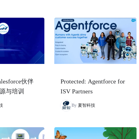
salesforce伙伴
Protected: Agentforce for
源与培训
ISV Partners
技
By
夏智科技