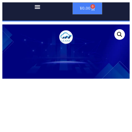
0
¥
0.00