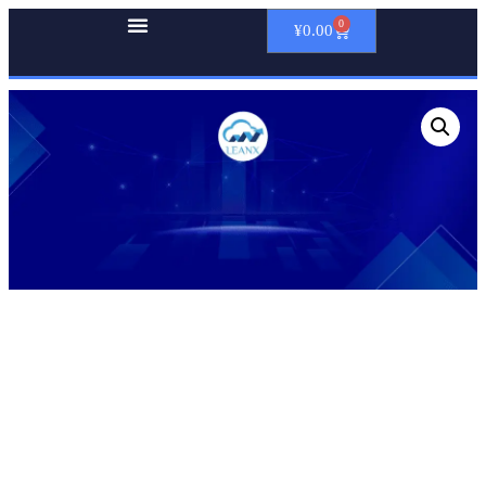
0
¥
0.00