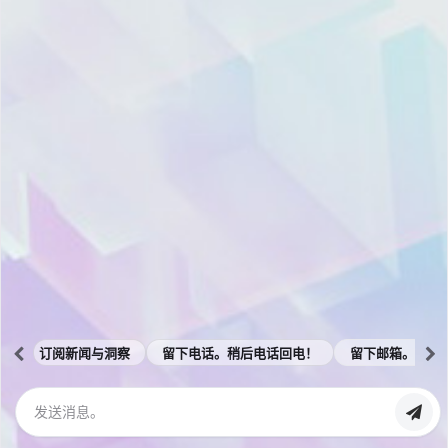
持
品
产品实
合
施服务
架构师 /
规
Architect
移动
认
端
Find
证
App
My
商
下载
Instance
务
Chatter
Ask
合
下载
Agentforce
作
订阅新闻与洞察
留下电话。稍后电话回电！
留下邮箱。邮件
© 2015-2026 夏智科技有限公司
保留所有权利
。各商标所有权由相应持有人拥有。
All other trademarks cited herein are the property of their respective owners.
法律信息
服务条款
隐私政策
沪ICP备13000388号