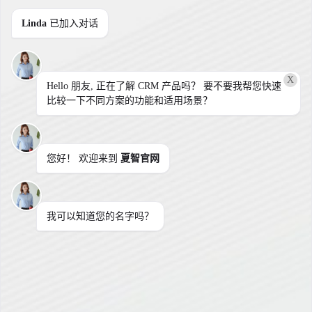
Linda
已加入对话
邀请回电
给我们打个
请提供信息，以便安排人
X
Hello 朋友, 正在了解 CRM 产品吗？ 要不要我帮您快速
员给您回复。
电话
比较一下不同方案的功能和适用场景？
姓名
致电
400-668-7808
。
邮件
hello@xiazhi.co
您好！ 欢迎来到
夏智官网
。
职位
我可以知道您的名字吗？
公司
与我们聊天
手机
获取产品信息、帮助
以及与微信客服的实
China