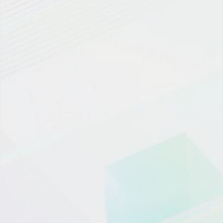
时交流。
+86
工作邮箱
产品
联系我
注册即表示您同意 按照
隐
私声明
中的规定处理您的
个人数据。
智盾保护已开启